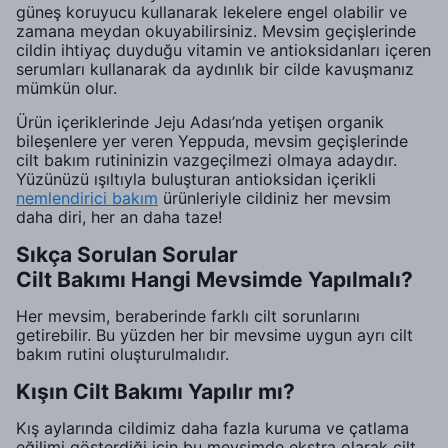
güneş koruyucu kullanarak lekelere engel olabilir ve
zamana meydan okuyabilirsiniz. Mevsim geçişlerinde
cildin ihtiyaç duyduğu vitamin ve antioksidanları içeren
serumları kullanarak da aydınlık bir cilde kavuşmanız
mümkün olur.
Ürün içeriklerinde Jeju Adası’nda yetişen organik
bileşenlere yer veren Yeppuda, mevsim geçişlerinde
cilt bakım rutininizin vazgeçilmezi olmaya adaydır.
Yüzünüzü ışıltıyla buluşturan antioksidan içerikli
nemlendirici bakım
ürünleriyle cildiniz her mevsim
daha diri, her an daha taze!
Sıkça Sorulan Sorular
Cilt Bakımı Hangi Mevsimde Yapılmalı?
Her mevsim, beraberinde farklı cilt sorunlarını
getirebilir. Bu yüzden her bir mevsime uygun ayrı cilt
bakım rutini oluşturulmalıdır.
Kışın Cilt Bakımı Yapılır mı?
Kış aylarında cildimiz daha fazla kuruma ve çatlama
eğilimi gösterdiği için bu mevsimde ekstra olarak cilt