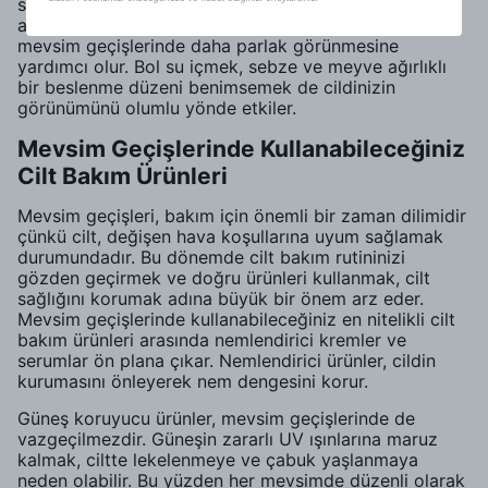
sağlığınızı korumanız mümkün olur. Beslenme
alışkanlıklarınızı da gözden geçirmeniz cildinizin
mevsim geçişlerinde daha parlak görünmesine
yardımcı olur. Bol su içmek, sebze ve meyve ağırlıklı
bir beslenme düzeni benimsemek de cildinizin
görünümünü olumlu yönde etkiler.
Mevsim Geçişlerinde Kullanabileceğiniz
Cilt Bakım Ürünleri
Mevsim geçişleri, bakım için önemli bir zaman dilimidir
çünkü cilt, değişen hava koşullarına uyum sağlamak
durumundadır. Bu dönemde cilt bakım rutininizi
gözden geçirmek ve doğru ürünleri kullanmak, cilt
sağlığını korumak adına büyük bir önem arz eder.
Mevsim geçişlerinde kullanabileceğiniz en nitelikli cilt
bakım ürünleri arasında nemlendirici kremler ve
serumlar ön plana çıkar. Nemlendirici ürünler, cildin
kurumasını önleyerek nem dengesini korur.
Güneş koruyucu ürünler, mevsim geçişlerinde de
vazgeçilmezdir. Güneşin zararlı UV ışınlarına maruz
kalmak, ciltte lekelenmeye ve çabuk yaşlanmaya
neden olabilir. Bu yüzden her mevsimde düzenli olarak