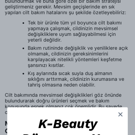
bulundurmak ve buna göre özel bir bakım stratejisi
geliştirmeniz gerekir. Mevsim geçişlerinde en sık
yapılan cilt bakım hatalarını şu şekilde özetleyebiliriz:
Tek bir ürünle tüm yıl boyunca cilt bakımı
yapmaya çalışmak, cildinizin mevsimsel
değişikliklere uyum sağlayabilmesi için
yeterli değildir.
Bakım rutininde değişiklik ve yeniliklere açık
olmamak, cildinizin gereksinimlerini
karşılayacak nitelikli yöntemleri keşfetme
şansınızı kısıtlar.
Kış aylarında sıcak suyla duş almanın
sıklığını arttırmak, cildinizin kurumasına ve
tahriş olmasına neden olabilir.
Cilt bakımında mevsimsel değişiklikleri göz önünde
bulundurarak doğru ürünleri seçmek ve bakım
konusunda esnek olmanız çok önemlidir. Bu sayede
cildinizin ışıltılı ve canlı görünümünü koruyabilirsiniz.
K-Beauty
Mevsim Geçişlerinde Uygulamanız
Gereken Cilt Bakım Tüyoları