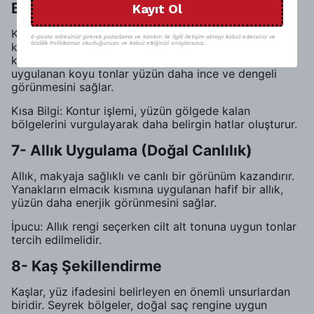
Belirginleştirme)
Kayıt Ol
Kontur, yüz hatlarını şekillendirmek ve derinlik
E-posta adresinizi girerek pazarlama ve tanıtım ile ilgili iletişim almayı kabul edersiniz ve
kazandırmak için kullanılan bir tekniktir. Elmacık
Gizlilik Politikamızı okuduğunuzu ve kabul ettiğinizi onaylarsınız.
kemiklerinin altı, burun kenarları ve çene hattına
uygulanan koyu tonlar yüzün daha ince ve dengeli
görünmesini sağlar.
Kısa Bilgi: Kontur işlemi, yüzün gölgede kalan
bölgelerini vurgulayarak daha belirgin hatlar oluşturur.
7- Allık Uygulama (Doğal Canlılık)
Allık, makyaja sağlıklı ve canlı bir görünüm kazandırır.
Yanakların elmacık kısmına uygulanan hafif bir allık,
yüzün daha enerjik görünmesini sağlar.
İpucu: Allık rengi seçerken cilt alt tonuna uygun tonlar
tercih edilmelidir.
8- Kaş Şekillendirme
Kaşlar, yüz ifadesini belirleyen en önemli unsurlardan
biridir. Seyrek bölgeler, doğal saç rengine uygun