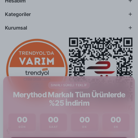
Hesabım
Kategoriler
Kurumsal
SINIRLI SÜRELI TEKLIF
Merythod Markalı Tüm Ürünlerde
%25 İndirim
00
00
00
00
GÜN
SAAT
DK
SN