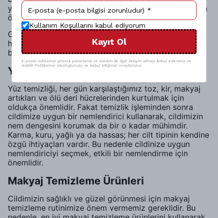
yaparak yaşlanma belirtileri, kırışıklıklar ve morlukların
önüne geçmek son derece önemlidir.
Kullanım Koşullarını kabul ediyorum
Göz çevresi için özel olarak üretilen, hipo-alerjenik ve
Kayıt Ol
hassas ciltler için uygun ürünler kullanarak, bu hassas
bölgenin ihtiyacı olan bakımı sağlayabilirsiniz.
E-posta adresinizi girerek pazarlama ve tanıtım ile ilgili iletişim almayı kabul edersiniz ve
Gizlilik Politikamızı okuduğunuzu ve kabul ettiğinizi onaylarsınız.
Yüz Temizliğinden Sonra Nemlendirme
Yüz temizliği, her gün karşılaştığımız toz, kir, makyaj
artıkları ve ölü deri hücrelerinden kurtulmak için
oldukça önemlidir. Fakat temizlik işleminden sonra
cildimize uygun bir nemlendirici kullanarak, cildimizin
nem dengesini korumak da bir o kadar mühimdir.
Karma, kuru, yağlı ya da hassas; her cilt tipinin kendine
özgü ihtiyaçları vardır. Bu nedenle cildinize uygun
nemlendiriciyi seçmek, etkili bir nemlendirme için
önemlidir.
Makyaj Temizleme Ürünleri
Cildimizin sağlıklı ve güzel görünmesi için makyaj
temizleme rutinimize önem vermemiz gereklidir. Bu
nedenle, en iyi makyaj temizleme ürünlerini kullanarak