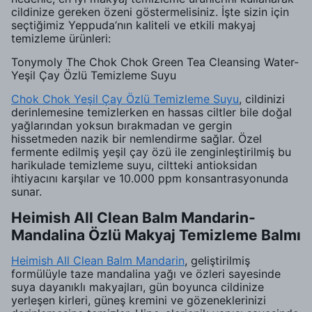
cildinize gereken özeni göstermelisiniz. İşte sizin için
seçtiğimiz Yeppuda’nın kaliteli ve etkili makyaj
temizleme ürünleri:
Tonymoly The Chok Chok Green Tea Cleansing Water-
Yeşil Çay Özlü Temizleme Suyu
Chok Chok Yeşil Çay Özlü Temizleme Suyu
, cildinizi
derinlemesine temizlerken en hassas ciltler bile doğal
yağlarından yoksun bırakmadan ve gergin
hissetmeden nazik bir nemlendirme sağlar. Özel
fermente edilmiş yeşil çay özü ile zenginleştirilmiş bu
harikulade temizleme suyu, ciltteki antioksidan
ihtiyacını karşılar ve 10.000 ppm konsantrasyonunda
sunar.
Heimish All Clean Balm Mandarin-
Mandalina Özlü Makyaj Temizleme Balmı
Heimish All Clean Balm Mandarin
, geliştirilmiş
formülüyle taze mandalina yağı ve özleri sayesinde
suya dayanıklı makyajları, gün boyunca cildinize
yerleşen kirleri, güneş kremini ve gözeneklerinizi