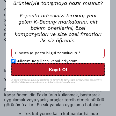
Ölü Deri Birikimi Makyajı Neden Bozar?
ürünleriyle tanışmaya hazır mısınız?
Cilt yüzeyinde biriken ölü deriler, makyajın en büyük
düşmanlarından biridir. Özellikle düzenli peeling
E-posta adresinizi bırakın; yeni
yapılmayan ciltlerde fondöten, bu ölü derilere tutunur
gelen K-Beauty markalarını, cilt
ve pütürlü bir doku oluşturur. Ancak burada önemli bir
bakım önerilerini, özel
denge vardır. Aşırı peeling yapmak da cildi
kampanyaları ve size özel fırsatları
hassaslaştırarak makyajın daha kötü durmasına neden
olabilir. Bu yüzden:
ilk siz öğrenin.
Haftada 1–2 kez nazik peeling
Cilt tipine uygun eksfoliasyon
Kullanım Koşullarını kabul ediyorum
Peeling sonrası iyi bir nemlendirme
Kayıt Ol
Makyajın pürüzsüz görünmesi için temel adımlardır.
Yanlış Fondöten Uygulama Teknikleri
E-posta adresinizi girerek pazarlama ve tanıtım ile ilgili iletişim almayı kabul edersiniz ve
Gizlilik Politikamızı okuduğunuzu ve kabul ettiğinizi onaylarsınız.
Fondötenin nasıl uygulandığı, en az ürünün kendisi
kadar önemlidir. Fazla ürün kullanmak, bastırarak
uygulamak veya yanlış araçlar tercih etmek pütürlü
görünümü artırır.En sık yapılan uygulama hataları:
Tek kat yerine kalın katmanlar hâlinde