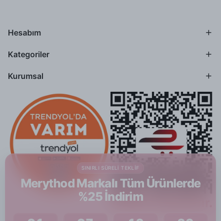
Hesabım
Kategoriler
Kurumsal
SINIRLI SÜRELI TEKLIF
Merythod Markalı Tüm Ürünlerde
%25 İndirim