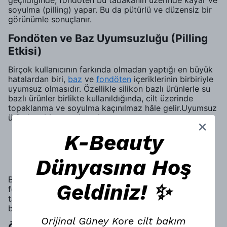
geçildiğinde, fondöten bu tabakanın üzerinde kayar ve
soyulma (pilling) yapar. Bu da pütürlü ve düzensiz bir
görünümle sonuçlanır.
Fondöten ve Baz Uyumsuzluğu (Pilling
Etkisi)
Birçok kullanıcının farkında olmadan yaptığı en büyük
hatalardan biri,
baz
ve
fondöten
içeriklerinin birbiriyle
uyumsuz olmasıdır. Özellikle silikon bazlı ürünlerle su
bazlı ürünler birlikte kullanıldığında, cilt üzerinde
topaklanma ve soyulma kaçınılmaz hâle gelir.Uyumsuz
ürün kombinasyonlarında:
Fondöten ciltte tutunamaz
K-Beauty
Ürün katmanları birbirini iter
Dünyasına Hoş
Makyaj kısa sürede bozulur
Bu nedenle baz,
nemlendirici
ve fondöten seçerken
Geldiniz! ✨
formül yapılarının birbiriyle uyumlu olması kritik önem
taşır. Bu noktada, hafif yapılı ve ciltle bütünleşen
bazlar pütürlü görünüm riskini ciddi şekilde azaltır.
Orijinal Güney Kore cilt bakım