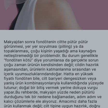
Makyajdan sonra fondötenin ciltte pütür pütür
görünmesi, yer yer soyulması (pilling) ya da
topaklanması
,
çoğu kişinin yaşadığı ama kaynağını
netleştiremediği bir problemdir. Bu durum genellikle
“fondöten kötü” diye yorumlansa da gerçekte sorun
çoğu zaman ürünün kendisinden değil; cildin hazırlık
aşamasından, ürünlerin katmanlanma sırasından ve
içerik uyumsuzluklarındandoğar. Hatta en yüksek
fiyatlı fondöten bile, cilt bariyeri dengesizken veya
yanlış ürün kombinasyonlarıyla kullanıldığında yüzeyde
tutunur; doğal bir bitiş vermek yerine dokuya vurgu
yapar
.
Bu rehberde, makyajın yüzde neden pütürlü
durduğunu tek bir nedene bağlamadan
,
adım adım ve
kalıcı çözümlerle ele alıyoruz. Amacımız daha fazla
ürün kullanmak değil; cilt tipine uygun hazırlık, doğru