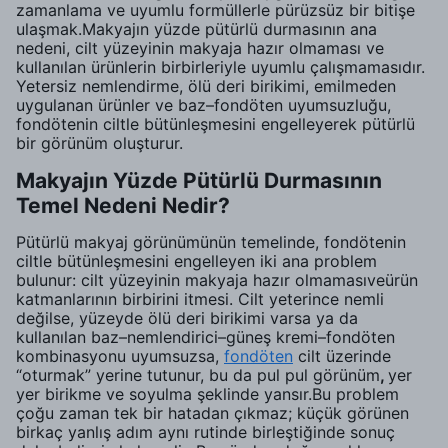
zamanlama ve uyumlu formüllerle pürüzsüz bir bitişe
ulaşmak.Makyajın yüzde pütürlü durmasının ana
nedeni, cilt yüzeyinin makyaja hazır olmaması ve
kullanılan ürünlerin birbirleriyle uyumlu çalışmamasıdır.
Yetersiz nemlendirme, ölü deri birikimi, emilmeden
uygulanan ürünler ve baz–fondöten uyumsuzluğu,
fondötenin ciltle bütünleşmesini engelleyerek pütürlü
bir görünüm oluşturur.
Makyajın Yüzde Pütürlü Durmasının
Temel Nedeni Nedir?
Pütürlü makyaj görünümünün temelinde, fondötenin
ciltle bütünleşmesini engelleyen iki ana problem
bulunur: cilt yüzeyinin makyaja hazır olmamasıveürün
katmanlarının birbirini itmesi. Cilt yeterince nemli
değilse, yüzeyde ölü deri birikimi varsa ya da
kullanılan baz–nemlendirici–güneş kremi–fondöten
kombinasyonu uyumsuzsa,
fondöten
cilt üzerinde
“oturmak” yerine tutunur, bu da pul pul görünüm
,
yer
yer birikme ve soyulma şeklinde yansır.Bu problem
çoğu zaman tek bir hatadan çıkmaz; küçük görünen
birkaç yanlış adım aynı rutinde birleştiğinde sonuç