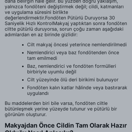
daha belirgin hale gelir. Bu yüzden doğru yaklaşım,
yalnızca fondöteni değiştirmek değil; cildi, katmanları
ve uygulama süresini birlikte
değerlendirmektir.Fondöten Pütürlü Duruyorsa 30
Saniyelik Hızlı KontrolMakyaj yaptıktan sonra fondöten
ciltte pütürlü duruyorsa, sorun çoğu zaman aşağıdaki
adımlardan en az birinde gizlidir:
Cilt makyaj öncesi yeterince nemlendirilmedi
Nemlendirici veya baz fondötenden önce
tam emilmedi
Baz, nemlendirici ve fondöten formülleri
birbiriyle uyumlu değil
Cilt yüzeyinde ölü deri birikimi bulunuyor
Fondöten kalın katlar hâlinde veya bastırarak
uygulandı
Bu maddelerden biri bile varsa, fondöten ciltle
bütünleşmek yerine yüzeyde tutunur ve pütürlü bir
görünüm oluşturur.
Makyajdan Önce Cildin Tam Olarak Hazır