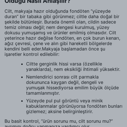
Olduğu Nasıl Anlaşılır?
Cilt, makyaja hazır olduğunda fondöten “yüzeyde
duran” bir tabaka gibi görünmez; ciltle daha doğal bir
şekilde bütünleşir. Burada önemli olan, cildin sadece
temiz olması değil; nem dengesi kurulmuş, yüzey
dokusu yumuşamış ve ürünler emilmiş olmasıdır. Cilt
yeterince hazır değilse fondöten, en çok burun kenarı,
ağız çevresi, çene ve alın gibi hareketli bölgelerde
kendini belli eder.Makyaja başlamadan önce şu
işaretler kontrol edilebilir:
Ciltte gerginlik hissi varsa (özellikle
yanaklarda), nem eksikliği ihtimali yüksektir.
Nemlendirici sonrası cilt parmakla
dokununca kaygan değil, dengeli ve
yumuşak hissediyorsa emilim büyük ölçüde
tamamlanmıştır.
Yüzeyde pul pul görüntü veya minik
kabuklanmalar görünüyorsa fondöten bunları
gizlemez; aksine belirginleştirir.
Bu basit kontrol, “ürün sorunu mu, cilt sorunu mu?”
ayrımını doğru yapmanıza yardımcı olur.