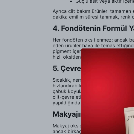
Güçlü asit veya aktif içeri
Ayrıca cilt bakım ürünleri tamamen
dakika emilim süresi tanımak, renk de
4. Fondötenin Formül Y
Her fondöten oksitlenmez; ancak bazı
eden ürünler hava ile temas ettiğind
pigment içerir. Bu pigmentler sebuml
hızlı oksitlenebilir.Formül ve cilt ti
5. Çevresel Faktörler v
Sıcaklık, nem ve hava kirliliği de m
hızlandırabilir. Nem oranı yüksek or
çabuk koyulaşmasının nedeni çoğu za
cilt-çevre etkileşiminin sonucudur.B
yapıldığında ise oksidasyonu azalt
Makyajın Oksitlendiği N
Makyaj oksidasyonu genellikle uygul
ancak birkaç saat sonra ton farkı b