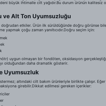
ni büyük ihtimalle cilt yağıdır.Bu durum ürünün kalitesiz ol
nu ve Alt Ton Uyumsuzluğu
 doğrudan etkiler. Ürün ilk sürüldüğünde doğru görünse bil
me yapmak çoğu zaman yanıltıcıdır.Doğru seçim için:
emek
mek
ek
k, nötr) uygun olmayan bir fondöten, oksidasyon gerçekleştiğ
mayı olduğundan daha dramatik gösterir.
ile Uyumsuzluk
rmez; altındaki cilt bakım ürünleriyle birlikte çalışır. Eğer
eaksiyona girebilir.Dikkat edilmesi gereken içerikler:
iciler
ler