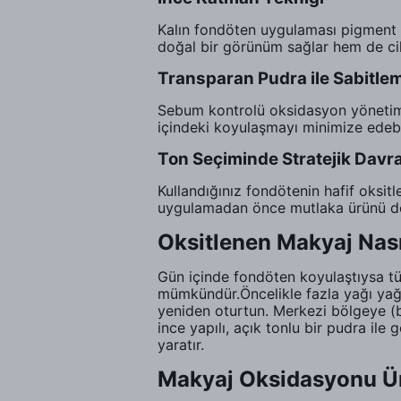
Kalın fondöten uygulaması pigment y
doğal bir görünüm sağlar hem de cilt
Transparan Pudra ile Sabitle
Sebum kontrolü oksidasyon yönetimin
içindeki koyulaşmayı minimize edebil
Ton Seçiminde Stratejik Davr
Kullandığınız fondötenin hafif oksit
uygulamadan önce mutlaka ürünü de
Oksitlenen Makyaj Nasıl
Gün içinde fondöten koyulaştıysa 
mümkündür.Öncelikle fazla yağı yağ 
yeniden oturtun. Merkezi bölgeye (bu
ince yapılı, açık tonlu bir pudra ile
yaratır.
Makyaj Oksidasyonu Ürün