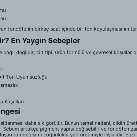
umu
onu
 fondötenin birkaç saat içinde bir ton koyulaşmasının teme
ir? En Yaygın Sebepler
bağlı değildir; cilt tipi, ürün formülü ve çevresel koşullar 
si
Alt Ton Uyumsuzluğu
uşmazlık
a Koşulları
engesi
ksitlenmesi daha sık görülür. Bunun temel nedeni, cildin üre
r. Sebum arttıkça pigment yapısı değişebilir ve fondöten zam
luşan ton değişimi çoğunlukla yağ üretimiyle ilişkilidir. Eğe