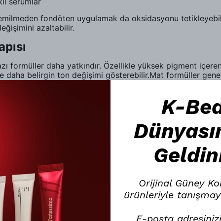
kli serumlar
 emilmeden fondöten uygulamak da oksidasyonu tetikleyebil
ğişimini azaltabilir.
apısı
 formüller daha yatkındır. Özellikle yüksek pigment içeren, 
e daha belirgin ton değişimi gösterebilir.Mat formüller genel
a birleştiğinde koyulaşma daha net fark edilir. Bu yüzden y
pi uyumu bu noktada belirleyici faktördür.
K-Be
e Hava Koşulları
Dünyası
akyajın davranışını etkiler. Sıcak havalarda artan terleme v
tamlarda ise ürün cilt üzerinde daha hızlı reaksiyona girebil
Geldin
man çevresel etkilerle artan sebum üretimidir. Bu durum ge
u faktörler birlikte çalışarak makyajın gün içinde ton değişt
mak ve daha dengeli bir ten makyajı elde etmek mümkündür.
Orijinal Güney Ko
asıl Anlaşılır?
ürünleriyle tanışmay
ama anında değil, gün içinde ortaya çıkar. Fondöten ilk sür
elirginleşmeye başlar. Eğer sabah doğal duran ten makyajı
E-posta adresinizi