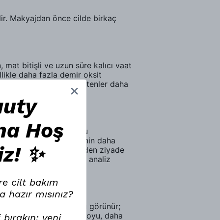
ir. Makyajdan önce cilde birkaç
mat bitişli ve uzun süre kalıcı vaat
likle daha fazla demir oksit
ağlı ciltlerde mat fondötenler daha
auty
na Hoş
e yağ üretimi oksidasyonu
ir.Yaz aylarında fondötenin daha
iz! ✨
nellikle ürün kalitesinden ziyade
irmesine yol açar. Doğru analiz
re cilt bakım
a hazır mısınız?
üldüğünde ciltle uyumlu görünür;
nız öğleden sonra daha koyu, daha
 bırakın; yeni