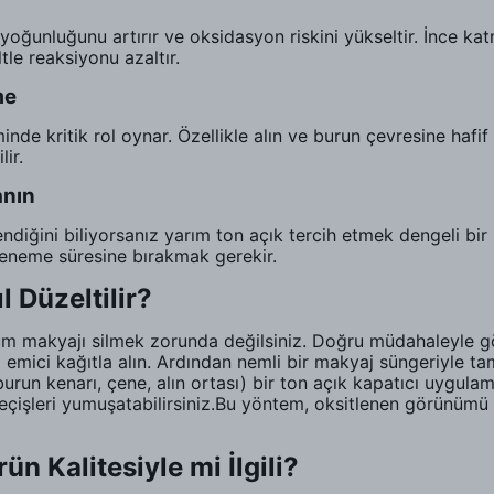
oğunluğunu artırır ve oksidasyon riskini yükseltir. İnce 
le reaksiyonu azaltır.
me
de kritik rol oynar. Özellikle alın ve burun çevresine haf
ir.
anın
lendiğini biliyorsanız yarım ton açık tercih etmek dengeli bi
neme süresine bırakmak gerekir.
 Düzeltilir?
tüm makyajı silmek zorunda değilsiniz. Doğru müdahaleyle
emici kağıtla alın. Ardından nemli bir makyaj süngeriyle t
run kenarı, çene, alın ortası) bir ton açık kapatıcı uygula
 geçişleri yumuşatabilirsiniz.Bu yöntem, oksitlenen görünümü 
 Kalitesiyle mi İlgili?