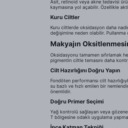
Asit, retinoid veya akne tedavisi ür
kaymasına yol açabilir. Özellikle akti
Kuru Ciltler
Kuru ciltlerde oksidasyon daha nadir
değişimine neden olabilir. Pullanma 
Makyajın Oksitlenmesin
Oksidasyonu tamamen sıfırlamak her
pigmentin ciltle temasını daha kontro
Cilt Hazırlığını Doğru Yapın
Fondöten performansı cilt hazırlığıyl
su bazlı ve hızlı emilen bir nemlend
önemlidir.
Doğru Primer Seçimi
Yağ kontrolü sağlayan veya gözenek
T bölgesine odaklı uygulama yapmak 
İnce Katman Tekniği