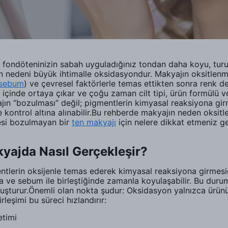
e fondöteninizin sabah uyguladığınız tondan daha koyu, tu
nedeni büyük ihtimalle oksidasyondur. Makyajın oksitlenme
sebum
) ve çevresel faktörlerle temas ettikten sonra renk de
içinde ortaya çıkar ve çoğu zaman cilt tipi, ürün formülü ve 
yajın “bozulması” değil; pigmentlerin kimyasal reaksiyona gi
kontrol altına alınabilir.Bu rehberde makyajın neden oksitlen
gesi bozulmayan bir
ten makyajı
için nelere dikkat etmeniz ger
yajda Nasıl Gerçekleşir?
tlerin oksijenle temas ederek kimyasal reaksiyona girmesidi
a ve sebum ile birleştiğinde zamanla koyulaşabilir. Bu duru
uşturur.Önemli olan nokta şudur: Oksidasyon yalnızca ürünü
leşimi bu süreci hızlandırır:
etimi