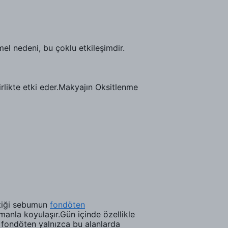
l nedeni, bu çoklu etkileşimdir.
birlikte etki eder.Makyajın Oksitlenme
ttiği sebumun
fondöten
anla koyulaşır.Gün içinde özellikle
r fondöten yalnızca bu alanlarda