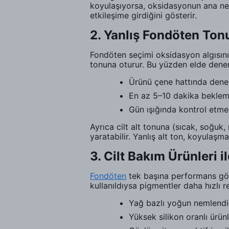
koyulaşıyorsa, oksidasyonun ana nede
etkileşime girdiğini gösterir.
2. Yanlış Fondöten To
Fondöten seçimi oksidasyon algısını
tonuna oturur. Bu yüzden elde dene
Ürünü çene hattında den
En az 5–10 dakika bekle
Gün ışığında kontrol etm
Ayrıca cilt alt tonuna (sıcak, soğu
yaratabilir. Yanlış alt ton, koyulaş
3. Cilt Bakım Ürünleri 
Fondöten
tek başına performans göste
kullanıldıysa pigmentler daha hızlı r
Yağ bazlı yoğun nemlendir
Yüksek silikon oranlı ürün