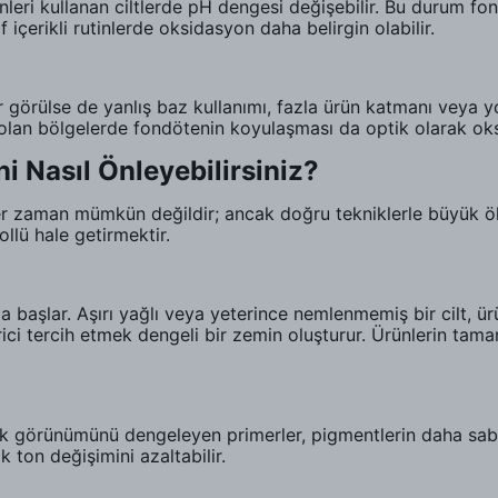
ünleri kullanan ciltlerde pH dengesi değişebilir. Bu durum fo
f içerikli rutinlerde oksidasyon daha belirgin olabilir.
 görülse de yanlış baz kullanımı, fazla ürün katmanı veya yoğ
olan bölgelerde fondötenin koyulaşması da optik olarak oksi
i Nasıl Önleyebilirsiniz?
 zaman mümkün değildir; ancak doğru tekniklerle büyük ölç
llü hale getirmektir.
a başlar. Aşırı yağlı veya yeterince nemlenmemiş bir cilt, ürün
irici tercih etmek dengeli bir zemin oluşturur. Ürünlerin t
 görünümünü dengeleyen primerler, pigmentlerin daha sabit 
ton değişimini azaltabilir.