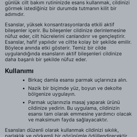
günlük cilt bakım rutininizde esans kullanmak, cildinizi
görmek istediğiniz bir durumda tutmanın kilit bir
adımıdır.
Esanslar, yüksek konsantrasyonlarda etkili aktif
bileşenler içerir. Bu bileşenler cildinize derinlemesine
nüfuz eder, cilt hücrelerini canlandırır ve gençleştirir.
Esanslar, hafif yapılıdır ve ciltte kolay bir şekilde emilir.
Böylece anında etki gösterir. Temiz bir cilde
uygulandığında esansların aktif bileşenleri cildinize
daha başarılı bir şekilde nüfuz eder.
Kullanımı
Birkaç damla esansı parmak uçlarınıza alın.
Nazik bir biçimde yüz, boyun ve dekolte
bölgenize uygulayın.
Parmak uçlarınızla masaj yaparak ürünü
cildinize yedirin. Bu uygulama, cildinizin
esansı tam olarak emmesine yardımcı olacak
ve maksimum fayda sağlayacaktır.
Esansları düzenli olarak kullanmak cildinizi sıkılık,
parlaklık ve görkemli bir görünümle ödüllendirecektir.