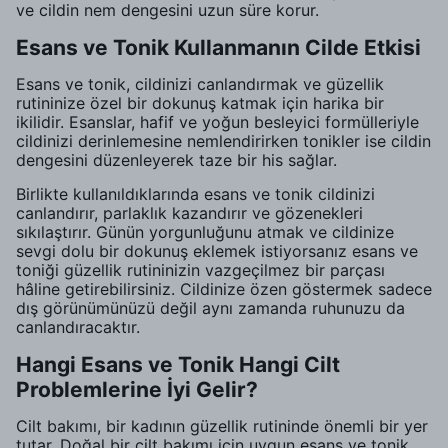
ve cildin nem dengesini uzun süre korur.
Esans ve Tonik Kullanmanın Cilde Etkisi
Esans ve tonik, cildinizi canlandırmak ve güzellik
rutininize özel bir dokunuş katmak için harika bir
ikilidir. Esanslar, hafif ve yoğun besleyici formülleriyle
cildinizi derinlemesine nemlendirirken tonikler ise cildin
dengesini düzenleyerek taze bir his sağlar.
Birlikte kullanıldıklarında esans ve tonik cildinizi
canlandırır, parlaklık kazandırır ve gözenekleri
sıkılaştırır. Günün yorgunluğunu atmak ve cildinize
sevgi dolu bir dokunuş eklemek istiyorsanız esans ve
toniği güzellik rutininizin vazgeçilmez bir parçası
hâline getirebilirsiniz. Cildinize özen göstermek sadece
dış görünümünüzü değil aynı zamanda ruhunuzu da
canlandıracaktır.
Hangi Esans ve Tonik Hangi Cilt
Problemlerine İyi Gelir?
Cilt bakımı, bir kadının güzellik rutininde önemli bir yer
tutar. Doğal bir cilt bakımı için uygun esans ve tonik