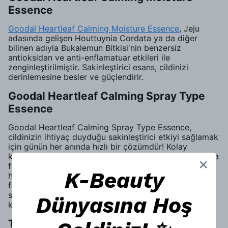
Essence
Goodal Heartleaf Calming Moisture Essence
, Jeju
adasında gelişen Houttuynia Cordata ya da diğer
bilinen adıyla Bukalemun Bitkisi'nin benzersiz
antioksidan ve anti-enflamatuar etkileri ile
zenginleştirilmiştir. Sakinleştirici esans, cildinizi
derinlemesine besler ve güçlendirir.
Goodal Heartleaf Calming Spray Type
Essence
Goodal Heartleaf Calming Spray Type Essence,
cildinizin ihtiyaç duyduğu sakinleştirici etkiyi sağlamak
için günün her anında hızlı bir çözümdür! Kolay
kullanımı sayesinde bu mucizevi sprey, cildinize anında
ferahlık ve huzur kazandırır. Doğal ve bitkisel içeriği,
K-Beauty
hassas ciltlerin dahi rahatlıkla kullanabileceği bir
formül sunar. Tahrişe meyilli olan cildinizi yatıştırır,
serinletir ve meydana gelen hasarların iyileşmesine
Dünyasına Hoş
katkı sağlar.
Tonik Nedir ve Nasıl Kullanılır?