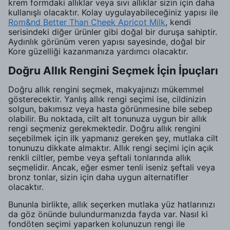
krem formdaki allıklar veya sıvı allıklar sizin için daha
kullanışlı olacaktır. Kolay uygulayabileceğiniz yapısı ile
Rom&nd Better Than Cheek Apricot Milk
, kendi
serisindeki diğer ürünler gibi doğal bir duruşa sahiptir.
Aydınlık görünüm veren yapısı sayesinde, doğal bir
Kore güzelliği kazanmanıza yardımcı olacaktır.
Doğru Allık Rengini Seçmek İçin İpuçları
Doğru allık rengini seçmek, makyajınızı mükemmel
gösterecektir. Yanlış allık rengi seçimi ise, cildinizin
solgun, bakımsız veya hasta görünmesine bile sebep
olabilir. Bu noktada, cilt alt tonunuza uygun bir allık
rengi seçmeniz gerekmektedir. Doğru allık rengini
seçebilmek için ilk yapmanız gereken şey, mutlaka cilt
tonunuzu dikkate almaktır. Allık rengi seçimi için açık
renkli ciltler, pembe veya şeftali tonlarında allık
seçmelidir. Ancak, eğer esmer tenli iseniz şeftali veya
bronz tonlar, sizin için daha uygun alternatifler
olacaktır.
Bununla birlikte, allık seçerken mutlaka yüz hatlarınızı
da göz önünde bulundurmanızda fayda var. Nasıl ki
fondöten seçimi yaparken kolunuzun rengi ile