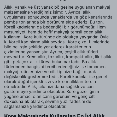
Allık, yanak ve üst yanak bölgesine uygulanan makyaj
malzemesine verdiğimiz isimdir. Ayrıca, allık
uygulaması sonucunda yanaklarda ve göz kenarlarında
pembe tonlarında bir görünüm elde ederiz. Bu ton,
Koreli kadınların da beğendiği bir görünümdür. Hem
masumiyeti hem de hafif makyajı temsil eden allık
kullanımı, Kore kültüründe de oldukça yaygındır. Öyle
ki Koreli kadınların allık sevdası, Kore çizgi filmlerinde
bile belirgin şekilde yer ederek karakterlerin
çizimlerine yansımıştır. Ayrıca, çeşitli allık türleri
mevcuttur. Krem allık, toz allık, kompakt allık, likit allık
gibi pek çok allık türevi bulunmaktadır. Bu allık
türlerinden hangisini tercih edeceğiniz ise tamamen
makyaj rutinlerinize ve cilt tipinize bağlı olarak
değişkenlik göstermektedir. Koreli kadınlar ise genel
olarak doğal içerikli sıvı ve krem allıkları tercih
etmektedir. Allık, cildinizi daha sağlıklı ve canlı
göstermeye yardımcı olacaktır. Kore güzelliğinin
yegâne amacı olan canlı görünüm ve genç cilt
dokusuna ek olarak, sevimli yüz ifadesini de
sağlamanıza yardımcı olacaktır.
Kore Makyajında Kullanılan En İyi Allık