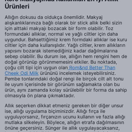
Ürünleri
Allığın dokusu da oldukça önemlidir. Makyaj
alışkanlıklarınıza bağlı olarak bir stick allık belki sizin
için alttaki makyajı bozacak bir form olabilir. Toz
formundaki allıklar, normal ve yağlı ciltler için daha
uygundur. Bahsettiğimiz krem formdaki allıklar ise kuru
ciltler için daha kullanışlıdır. Yağlı ciltler, krem allıkların
yapısını bozarak istemediğiniz kadar dağılmalarına
sebep olabilir. Bu durum ise, allığın hem rengini hem de
doğal görünüp görünmemesini etkiler. Bu noktada,
çoğu cilt tipi için uygun olan
Rom&nd Better Than
Cheek Odi Milk
ürününü incelemek isteyebilirsiniz.
Pembe tonlarındaki doğal rengi ile birçok cilt alt tonu
ile uyum içerisinde bir görünüm sağlamakta olan bu
ürün, aynı zamanda kolay sürülebilir bir forma da sahip
olmasıyla ön plana çıkmaktadır.
Allık seçerken dikkat etmeniz gereken bir diğer unsur
ise, allığı uygulama biçiminizdir. Allığı fırça ile
uyguluyorsanız, fırçanızın ucunu kullanın ve fazla allığı
mutlaka silkeleyin. Böylece, allığın etrafa dağılmasının
önüne geçersiniz. Sünger ile allık uygulayacaksanız,