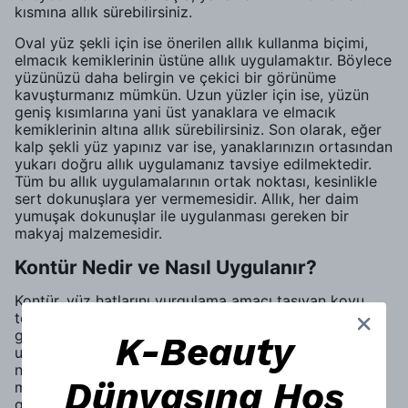
kısmına allık sürebilirsiniz.
Oval yüz şekli için ise önerilen allık kullanma biçimi,
elmacık kemiklerinin üstüne allık uygulamaktır. Böylece
yüzünüzü daha belirgin ve çekici bir görünüme
kavuşturmanız mümkün. Uzun yüzler için ise, yüzün
geniş kısımlarına yani üst yanaklara ve elmacık
kemiklerinin altına allık sürebilirsiniz. Son olarak, eğer
kalp şekli yüz yapınız var ise, yanaklarınızın ortasından
yukarı doğru allık uygulamanız tavsiye edilmektedir.
Tüm bu allık uygulamalarının ortak noktası, kesinlikle
sert dokunuşlara yer vermemesidir. Allık, her daim
yumuşak dokunuşlar ile uygulanması gereken bir
makyaj malzemesidir.
Kontür Nedir ve Nasıl Uygulanır?
Kontür, yüz hatlarını vurgulama amacı taşıyan koyu
tonlu makyaj malzemesidir. Yüzü daha ince veya uzun
göstermek amacıyla kontür uygulanabilir. Kontür
K-Beauty
uygulamak için ilk aşama elbette cilt temizliği,
nemlendirici ve sonrasında fondötendir. Klasik cilt
Dünyasına Hoş
makyajınızı yaptıktan sonra kontür uygulamasına
geçebilirsiniz. Kontürü uygulamak için kullanacağınız