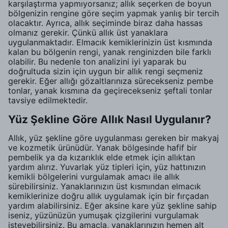
karşılaştırma yapmıyorsanız; allık seçerken de boyun
bölgenizin rengine göre seçim yapmak yanlış bir tercih
olacaktır. Ayrıca, allık seçiminde biraz daha hassas
olmanız gerekir. Çünkü allık üst yanaklara
uygulanmaktadır. Elmacık kemiklerinizin üst kısmında
kalan bu bölgenin rengi, yanak renginizden bile farklı
olabilir. Bu nedenle ton analizini iyi yaparak bu
doğrultuda sizin için uygun bir allık rengi seçmeniz
gerekir. Eğer allığı gözaltlarınıza sürecekseniz pembe
tonlar, yanak kısmına da geçirecekseniz şeftali tonlar
tavsiye edilmektedir.
Yüz Şekline Göre Allık Nasıl Uygulanır?
Allık, yüz şekline göre uygulanması gereken bir makyaj
ve kozmetik ürünüdür. Yanak bölgesinde hafif bir
pembelik ya da kızarıklık elde etmek için allıktan
yardım alırız. Yuvarlak yüz tipleri için, yüz hattınızın
kemikli bölgelerini vurgulamak amacı ile allık
sürebilirsiniz. Yanaklarınızın üst kısmından elmacık
kemiklerinize doğru allık uygulamak için bir fırçadan
yardım alabilirsiniz. Eğer aksine kare yüz şekline sahip
iseniz, yüzünüzün yumuşak çizgilerini vurgulamak
isteyebilirsiniz. Bu amaçla, yanaklarınızın hemen alt