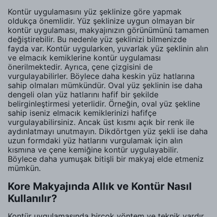
Kontür uygulamasını yüz şeklinize göre yapmak
oldukça önemlidir. Yüz şeklinize uygun olmayan bir
kontür uygulaması, makyajınızın görünümünü tamamen
değiştirebilir. Bu nedenle yüz şeklinizi bilmenizde
fayda var. Kontür uygularken, yuvarlak yüz şeklinin alın
ve elmacık kemiklerine kontür uygulaması
önerilmektedir. Ayrıca, çene çizgisini de
vurgulayabilirler. Böylece daha keskin yüz hatlarına
sahip olmaları mümkündür. Oval yüz şeklinin ise daha
dengeli olan yüz hatlarını hafif bir şekilde
belirginleştirmesi yeterlidir. Örneğin, oval yüz şekline
sahip iseniz elmacık kemiklerinizi hafifçe
vurgulayabilirsiniz. Ancak üst kısmı açık bir renk ile
aydınlatmayı unutmayın. Dikdörtgen yüz şekli ise daha
uzun formdaki yüz hatlarını vurgulamak için alın
kısmına ve çene kemiğine kontür uygulayabilir.
Böylece daha yumuşak bitişli bir makyaj elde etmeniz
mümkün.
Kore Makyajında Allık ve Kontür Nasıl
Kullanılır?
Kontür uygulamasında birçok yöntem ve teknik vardır.