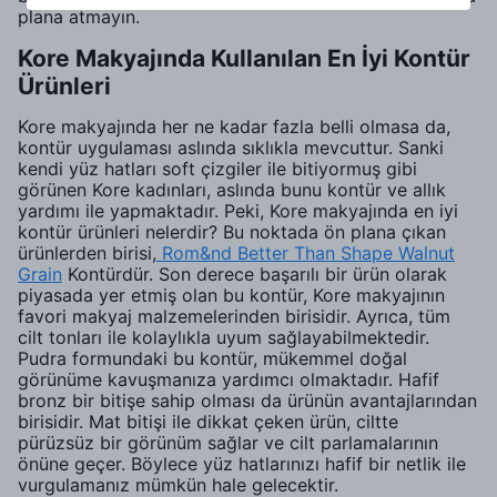
plana atmayın.
Kore Makyajında Kullanılan En İyi Kontür
Ürünleri
Kore makyajında her ne kadar fazla belli olmasa da,
kontür uygulaması aslında sıklıkla mevcuttur. Sanki
kendi yüz hatları soft çizgiler ile bitiyormuş gibi
görünen Kore kadınları, aslında bunu kontür ve allık
yardımı ile yapmaktadır. Peki, Kore makyajında en iyi
kontür ürünleri nelerdir? Bu noktada ön plana çıkan
ürünlerden birisi,
Rom&nd Better Than Shape Walnut
Grain
Kontürdür. Son derece başarılı bir ürün olarak
piyasada yer etmiş olan bu kontür, Kore makyajının
favori makyaj malzemelerinden birisidir. Ayrıca, tüm
cilt tonları ile kolaylıkla uyum sağlayabilmektedir.
Pudra formundaki bu kontür, mükemmel doğal
görünüme kavuşmanıza yardımcı olmaktadır. Hafif
bronz bir bitişe sahip olması da ürünün avantajlarından
birisidir. Mat bitişi ile dikkat çeken ürün, ciltte
pürüzsüz bir görünüm sağlar ve cilt parlamalarının
önüne geçer. Böylece yüz hatlarınızı hafif bir netlik ile
vurgulamanız mümkün hale gelecektir.