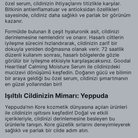
özel serum, cildinizin ihtiyaçlarını titizlikle karşılar.
Bitkinin antienflamatuar ve antioksidan özellikleri
sayesinde, cildiniz daha sağlıklı ve parlak bir görünüm
kazanır.
Formülde bulunan 8 çeşit hyaluronik asit, cildinizi
derinlemesine nemlendirir ve onarır. Hasarlı ciltlerin
iyileşme sürecini hızlandırarak, cildinizin zarif bir
dokuyla yeniden doğmasına olanak verir. 72 saatlik
düzenli kullanım sonrası, hasarlı bölgelerde gözle
görülür bir iyileşme etkisiyle karşılaşacaksınız. Goodal
Heartleaf Calming Moisture Serum ile cildinizdeki
mucizevi dönüşümü keşfedin. Doğanın gücü ve bilimin
bir araya geldiği bu özel serum, cildinizi şımartmanın
en güzel yollarından biri!
Işıltılı Cildinizin Mimarı: Yeppuda
Yeppuda’nın Kore kozmetik dünyasına açılan ürünleri
ile cildinizin ışıltısını keşfedin! Doğal ve etkili
içerikleriyle, cildinizi derinlemesine besleyen bu
ürünlerle tanışın. Kore güzellik sırlarını deneyimleyerek
sağlıklı ve parlak bir cilde adım atın.