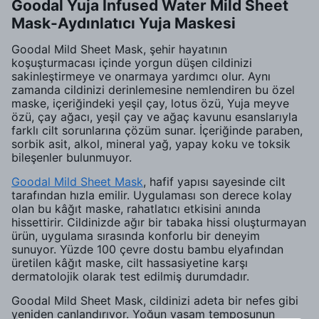
Goodal Yuja Infused Water Mild Sheet
Mask-Aydınlatıcı Yuja Maskesi
Goodal Mild Sheet Mask, şehir hayatının
koşuşturmacası içinde yorgun düşen cildinizi
sakinleştirmeye ve onarmaya yardımcı olur. Aynı
zamanda cildinizi derinlemesine nemlendiren bu özel
maske, içeriğindeki yeşil çay, lotus özü, Yuja meyve
özü, çay ağacı, yeşil çay ve ağaç kavunu esanslarıyla
farklı cilt sorunlarına çözüm sunar. İçeriğinde paraben,
sorbik asit, alkol, mineral yağ, yapay koku ve toksik
bileşenler bulunmuyor.
Goodal Mild Sheet Mask
, hafif yapısı sayesinde cilt
tarafından hızla emilir. Uygulaması son derece kolay
olan bu kâğıt maske, rahatlatıcı etkisini anında
hissettirir. Cildinizde ağır bir tabaka hissi oluşturmayan
ürün, uygulama sırasında konforlu bir deneyim
sunuyor. Yüzde 100 çevre dostu bambu elyafından
üretilen kâğıt maske, cilt hassasiyetine karşı
dermatolojik olarak test edilmiş durumdadır.
Goodal Mild Sheet Mask, cildinizi adeta bir nefes gibi
yeniden canlandırıyor. Yoğun yaşam temposunun