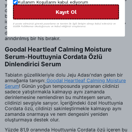
Kullanım Koşullarını kabul ediyorum
yüzde 79 oranında elma özü bulunur. Bu özel bileşen,
cildinizdeki ölü deri hücrelerini ve fazla sebumu etkili
Kayıt Ol
bir şekilde uzaklaştırmaya yardımcı olan malik asit
içeriyor. Özellikle suyla kolayca çözünen bu malik asit,
E-posta adresinizi girerek pazarlama ve tanıtım ile ilgili iletişim almayı kabul edersiniz ve
cildi kurutma ya da tahriş etme riskini minimum
Gizlilik Politikamızı okuduğunuzu ve kabul ettiğinizi onaylarsınız.
düzeyde tutarak temizler. Böylece cildiniz nemli ve
arındırılmış bir his bırakır.
Goodal Heartleaf Calming Moisture
Serum-Houttuynia Cordata Özlü
Dinlendirici Serum
Tabiatın güzellikleriyle dolu Jeju Adası'ndan gelen bir
armağanla tanışın:
Goodal Heartleaf Calming Moisture
Serum
! Günün yoğun temposunda yıpranan cildinizi
sadece yatıştırmakla kalmayıp aynı zamanda
derinlemesine nemlendiren bu muhteşem serum,
cildinizi sevgiyle sarıyor. İçeriğindeki özel Houttuynia
Cordata özü, cildinizi sakinleştirmekle kalmayıp aynı
zamanda onarmaya ve nem dengesini yeniden
oluşturmaya destek olur.
Yüzde 81,9 oranında Houttuynia Cordata özü içeren bu