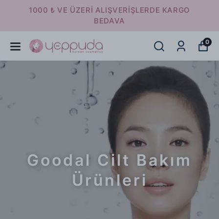
16:00 ' A KADAR VERİLEN SİPARİŞLER
AYNI GÜN KARGODA
0
Goodal Cilt Bakım
Ürünleri