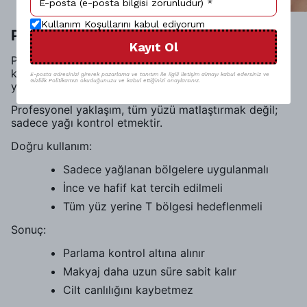
Kullanım Koşullarını kabul ediyorum
Pudra Kullanımı: Azı Karar, Fazlası Zarar
Kayıt Ol
Pudra, kapatma değil sabitleme ürünüdür. Fazla
kullanıldığında cildi matlaştırmak yerine pütürlü ve
E-posta adresinizi girerek pazarlama ve tanıtım ile ilgili iletişim almayı kabul edersiniz ve
Gizlilik Politikamızı okuduğunuzu ve kabul ettiğinizi onaylarsınız.
yaşlı bir görünüm oluşturur.
Profesyonel yaklaşım, tüm yüzü matlaştırmak değil;
sadece yağı kontrol etmektir.
Doğru kullanım:
Sadece yağlanan bölgelere uygulanmalı
İnce ve hafif kat tercih edilmeli
Tüm yüz yerine T bölgesi hedeflenmeli
Sonuç:
Parlama kontrol altına alınır
Makyaj daha uzun süre sabit kalır
Cilt canlılığını kaybetmez