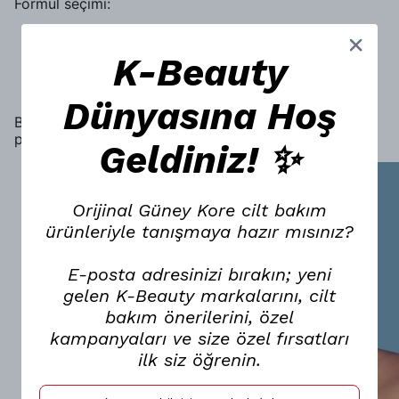
Formül seçimi:
Stick kapatıcı → yoğun ve hedef odaklı
kapatma
K-Beauty
Likit kapatıcı → daha yumuşak geçiş ve
doğal görünüm
Dünyasına Hoş
Bu kombinasyon, minimum ürünle maksimum etki
prensibini destekler.
Geldiniz! ✨
Orijinal Güney Kore cilt bakım
ürünleriyle tanışmaya hazır mısınız?
E-posta adresinizi bırakın; yeni
gelen K-Beauty markalarını, cilt
bakım önerilerini, özel
kampanyaları ve size özel fırsatları
ilk siz öğrenin.